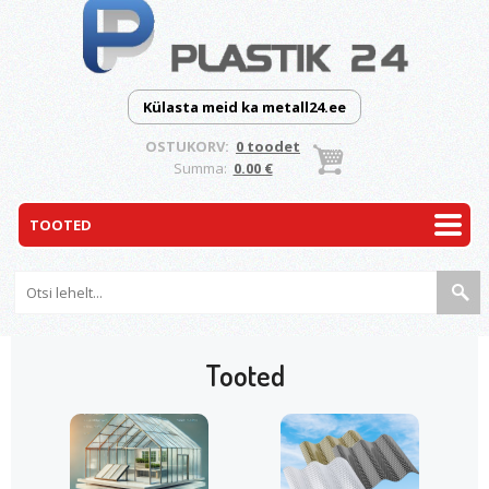
Külasta meid ka metall24.ee
OSTUKORV:
0 toodet
Summa:
0.00 €
Tooted