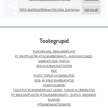
PETG 6x2050x3050mm POLYGAL 2UV kirgas
Vali toode
Tootegrupid
PLEKSIKLAAS, REKLAAMPLAST
PC KIHTPLASTIK (POLÜKARBONAAT) – KASVUHOONED,
VARIKATUSED, EHITUS
VESI JA KANALISATSIOON
KILE
PLAST TORUD JA ÜMARLATID
SISE- JA VÄLIS KAABLIKAITSE
HOIATUSLINDID
TÖÖSTUS JA INSENERPLAST LEHED, TORUD JA ÜMARLATID
PC MASSIIVPLASTIK (POLÜKARBONAAT) – EHITUS, MASINAD,
KLAASID
PÕRANDAKAITSEMATID