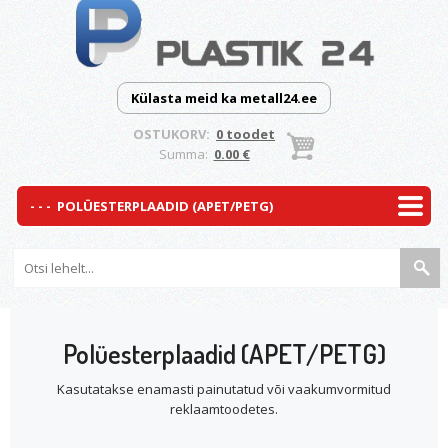
Külasta meid ka metall24.ee
OSTUKORV:
0 toodet
Summa:
0.00 €
Polüesterplaadid (APET/PETG)
Kasutatakse enamasti painutatud või vaakumvormitud
reklaamtoodetes.