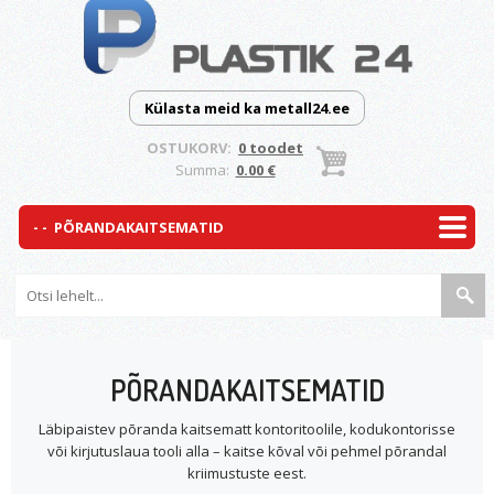
Külasta meid ka metall24.ee
OSTUKORV:
0 toodet
Summa:
0.00 €
PÕRANDAKAITSEMATID
Läbipaistev põranda kaitsematt kontoritoolile, kodukontorisse
või kirjutuslaua tooli alla – kaitse kõval või pehmel põrandal
kriimustuste eest.