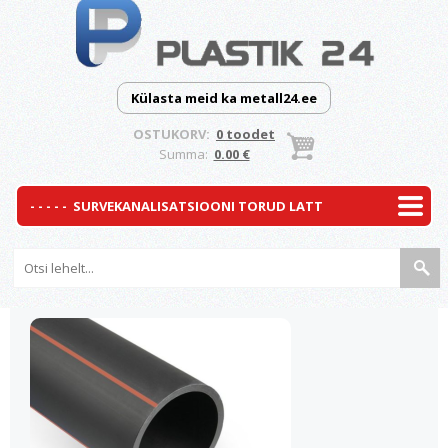
Külasta meid ka metall24.ee
OSTUKORV:
0 toodet
Summa:
0.00 €