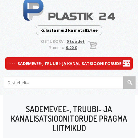
Külasta meid ka metall24.ee
OSTUKORV:
0 toodet
Summa:
0.00 €
SADEMEVEE-, TRUUBI- JA
KANALISATSIOONITORUDE PRAGMA
LIITMIKUD