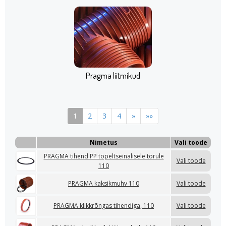
Pragma liitmikud
1
2
3
4
»
»»
Nimetus
Vali toode
PRAGMA tihend PP topeltseinalisele torule
Vali toode
110
PRAGMA kaksikmuhv 110
Vali toode
PRAGMA klikkrõngas tihendiga, 110
Vali toode