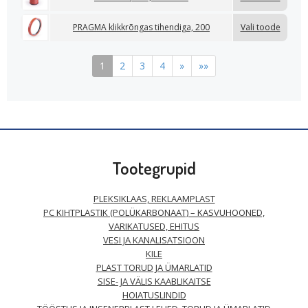
PRAGMA klikkrõngas tihendiga, 200
Vali toode
1
2
3
4
»
»»
Tootegrupid
PLEKSIKLAAS, REKLAAMPLAST
PC KIHTPLASTIK (POLÜKARBONAAT) – KASVUHOONED,
VARIKATUSED, EHITUS
VESI JA KANALISATSIOON
KILE
PLAST TORUD JA ÜMARLATID
SISE- JA VÄLIS KAABLIKAITSE
HOIATUSLINDID