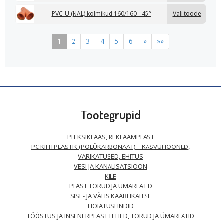
PVC-U (NAL) kolmikud 160/160 - 45°
Vali toode
1
2
3
4
5
6
»
»»
Tootegrupid
PLEKSIKLAAS, REKLAAMPLAST
PC KIHTPLASTIK (POLÜKARBONAAT) – KASVUHOONED,
VARIKATUSED, EHITUS
VESI JA KANALISATSIOON
KILE
PLAST TORUD JA ÜMARLATID
SISE- JA VÄLIS KAABLIKAITSE
HOIATUSLINDID
TÖÖSTUS JA INSENERPLAST LEHED, TORUD JA ÜMARLATID