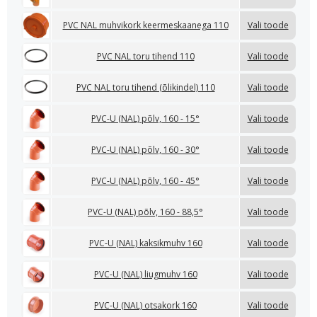
PVC NAL muhvikork keermeskaanega 110
Vali toode
PVC NAL toru tihend 110
Vali toode
PVC NAL toru tihend (õlikindel) 110
Vali toode
PVC-U (NAL) põlv, 160 - 15°
Vali toode
PVC-U (NAL) põlv, 160 - 30°
Vali toode
PVC-U (NAL) põlv, 160 - 45°
Vali toode
PVC-U (NAL) põlv, 160 - 88,5°
Vali toode
PVC-U (NAL) kaksikmuhv 160
Vali toode
PVC-U (NAL) liugmuhv 160
Vali toode
PVC-U (NAL) otsakork 160
Vali toode