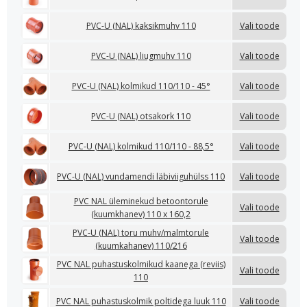
PVC-U (NAL) kaksikmuhv 110
Vali toode
PVC-U (NAL) liugmuhv 110
Vali toode
PVC-U (NAL) kolmikud 110/110 - 45°
Vali toode
PVC-U (NAL) otsakork 110
Vali toode
PVC-U (NAL) kolmikud 110/110 - 88,5°
Vali toode
PVC-U (NAL) vundamendi läbiviiguhülss 110
Vali toode
PVC NAL üleminekud betoontorule
Vali toode
(kuumkhanev) 110 x 160,2
PVC-U (NAL) toru muhv/malmtorule
Vali toode
(kuumkahanev) 110/216
PVC NAL puhastuskolmikud kaanega (reviis)
Vali toode
110
PVC NAL puhastuskolmik poltidega luuk 110
Vali toode