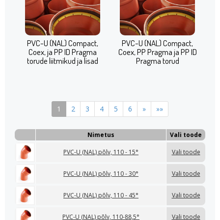
PVC-U (NAL) Compact,
PVC-U (NAL) Compact,
Coex, ja PP ID Pragma
Coex, PP Pragma ja PP ID
torude liitmikud ja lisad
Pragma torud
1
2
3
4
5
6
»
»»
Nimetus
Vali toode
PVC-U (NAL) põlv, 110 - 15°
Vali toode
PVC-U (NAL) põlv, 110 - 30°
Vali toode
PVC-U (NAL) põlv, 110 - 45°
Vali toode
PVC-U (NAL) põlv, 110-88,5°
Vali toode