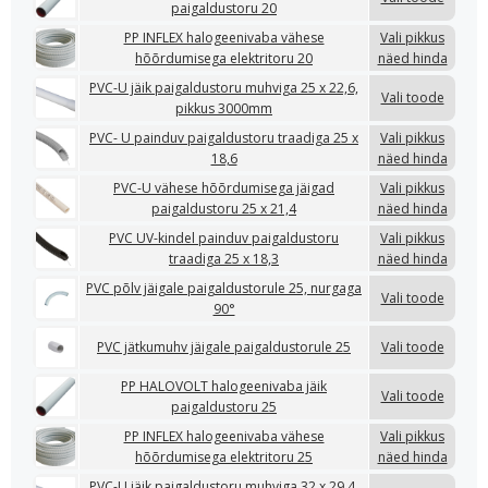
paigaldustoru 20
PP INFLEX halogeenivaba vähese
Vali pikkus
hõõrdumisega elektritoru 20
näed hinda
PVC-U jäik paigaldustoru muhviga 25 x 22,6,
Vali toode
pikkus 3000mm
PVC- U painduv paigaldustoru traadiga 25 x
Vali pikkus
18,6
näed hinda
PVC-U vähese hõõrdumisega jäigad
Vali pikkus
paigaldustoru 25 x 21,4
näed hinda
PVC UV-kindel painduv paigaldustoru
Vali pikkus
traadiga 25 x 18,3
näed hinda
PVC põlv jäigale paigaldustorule 25, nurgaga
Vali toode
90°
PVC jätkumuhv jäigale paigaldustorule 25
Vali toode
PP HALOVOLT halogeenivaba jäik
Vali toode
paigaldustoru 25
PP INFLEX halogeenivaba vähese
Vali pikkus
hõõrdumisega elektritoru 25
näed hinda
PVC-U jäik paigaldustoru muhviga 32 x 29,4,