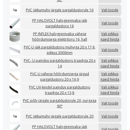
PVC jätkumuhv jäigale paigaldustorule 16
Vali toode
PP HALOVOLT halogeenivaba jäik
Vali toode
paigaldustoru 16
PP INFLEX halogeenivaba vähese
Vali pikkus
hõõrdumisega elektritoru 16, hall
näed hinda
PVC-U jäik paigaldustoru muhviga 20 x 17,8,
Vali toode
pikkus 3000mm
PVC- U painduv paigaldustoru traadiga 20 x
Vali pikkus
14
näed hinda
PVC-U vähese hõõrdumisega jäigad
Vali pikkus
paigaldustoru 20 x 16,9
näed hinda
PVC UV-kindel painduv paigaldustoru
Vali pikkus
traadiga 20 x 13,8
näed hinda
PVC põlv jäigale paigaldustorule 20, nurgaga
Vali toode
90°
PVC jätkumuhv jäigale paigaldustorule 20
Vali toode
PP HALOVOLT halogeenivaba jäik
Vali toode