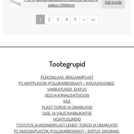
Vali toode
pikkus 3000mm
1
2
3
4
5
»
»»
Tootegrupid
PLEKSIKLAAS, REKLAAMPLAST
PC KIHTPLASTIK (POLÜKARBONAAT) – KASVUHOONED,
VARIKATUSED, EHITUS
VESI JA KANALISATSIOON
KILE
PLAST TORUD JA ÜMARLATID
SISE- JA VÄLIS KAABLIKAITSE
HOIATUSLINDID
TÖÖSTUS JA INSENERPLAST LEHED, TORUD JA ÜMARLATID
PC MASSIIVPLASTIK (POLÜKARBONAAT) – EHITUS, MASINAD,