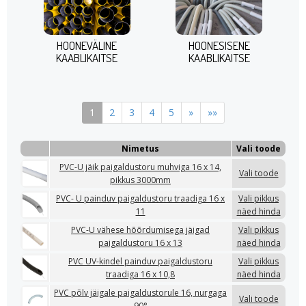
HOONEVÄLINE
HOONESISENE
KAABLIKAITSE
KAABLIKAITSE
1
2
3
4
5
»
»»
Nimetus
Vali toode
PVC-U jäik paigaldustoru muhviga 16 x 14,
Vali toode
pikkus 3000mm
PVC- U painduv paigaldustoru traadiga 16 x
Vali pikkus
11
näed hinda
PVC-U vähese hõõrdumisega jäigad
Vali pikkus
paigaldustoru 16 x 13
näed hinda
PVC UV-kindel painduv paigaldustoru
Vali pikkus
traadiga 16 x 10,8
näed hinda
PVC põlv jäigale paigaldustorule 16, nurgaga
Vali toode
90°