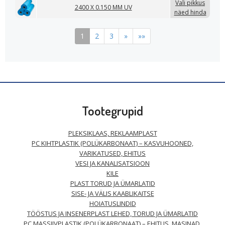
Vali pikkus
2400 X 0.150 MM UV
näed hinda
1
2
3
»
»»
Tootegrupid
PLEKSIKLAAS, REKLAAMPLAST
PC KIHTPLASTIK (POLÜKARBONAAT) – KASVUHOONED,
VARIKATUSED, EHITUS
VESI JA KANALISATSIOON
KILE
PLAST TORUD JA ÜMARLATID
SISE- JA VÄLIS KAABLIKAITSE
HOIATUSLINDID
TÖÖSTUS JA INSENERPLAST LEHED, TORUD JA ÜMARLATID
PC MASSIIVPLASTIK (POLÜKARBONAAT) – EHITUS, MASINAD,