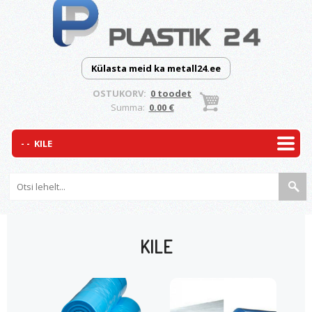
Külasta meid ka metall24.ee
OSTUKORV:
0 toodet
Summa:
0.00 €
KILE