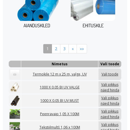
AIANDUSKILED
EHITUSKILE
1
2
3
»
»»
Nimetus
Vali toode
Termokile 12 m x 25 m, valge, UV
Vali toode
Vali pikkus
1000 X 0.05 BI UV VALGE
näed hinda
Vali pikkus
1000 X 0.05 BI UV MUST
näed hinda
Vali pikkus
Peenravaip 1,05 X 100M
näed hinda
Vali pikkus
Tekstiilmultš 1,06 x 100M