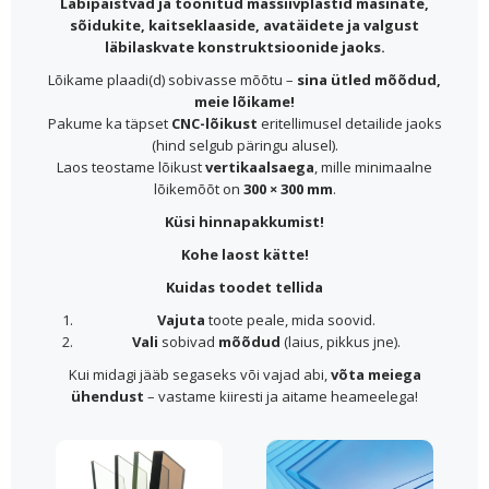
Läbipaistvad ja toonitud massiivplastid masinate,
sõidukite, kaitseklaaside, avatäidete ja valgust
läbilaskvate konstruktsioonide jaoks.
Lõikame plaadi(d) sobivasse mõõtu –
sina ütled mõõdud,
meie lõikame!
Pakume ka täpset
CNC-lõikust
eritellimusel detailide jaoks
(hind selgub päringu alusel).
Laos teostame lõikust
vertikaalsaega
, mille minimaalne
lõikemõõt on
300 × 300 mm
.
Küsi hinnapakkumist!
Kohe laost kätte!
Kuidas toodet tellida
Vajuta
toote peale, mida soovid.
Vali
sobivad
mõõdud
(laius, pikkus jne).
Kui midagi jääb segaseks või vajad abi,
võta meiega
ühendust
– vastame kiiresti ja aitame heameelega!