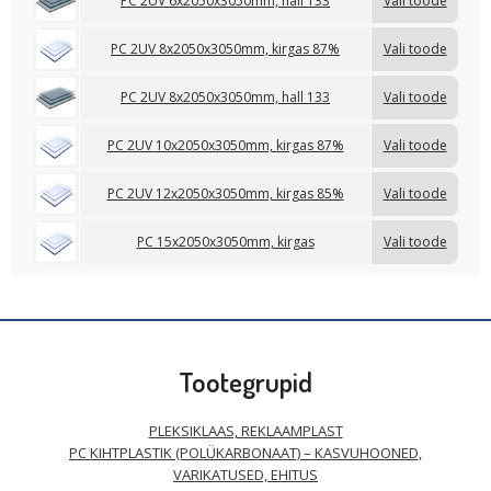
PC 2UV 6x2050x3050mm, hall 133
Vali toode
PC 2UV 8x2050x3050mm, kirgas 87%
Vali toode
PC 2UV 8x2050x3050mm, hall 133
Vali toode
PC 2UV 10x2050x3050mm, kirgas 87%
Vali toode
PC 2UV 12x2050x3050mm, kirgas 85%
Vali toode
PC 15x2050x3050mm, kirgas
Vali toode
Tootegrupid
PLEKSIKLAAS, REKLAAMPLAST
PC KIHTPLASTIK (POLÜKARBONAAT) – KASVUHOONED,
VARIKATUSED, EHITUS