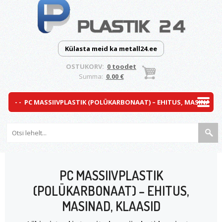
Külasta meid ka metall24.ee
OSTUKORV:
0 toodet
Summa:
0.00 €
PC MASSIIVPLASTIK
(POLÜKARBONAAT) – EHITUS,
MASINAD, KLAASID