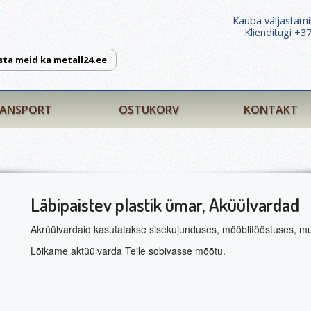
Kauba väljastami
Klienditugi +
sta meid ka metall24.ee
ANSPORT
OSTUKORV
KONTAKT
Läbipaistev plastik ümar, Aküülvardad
Akrüülvardaid kasutatakse sisekujunduses, mööblitööstuses, mud
Lõikame aktüülvarda Teile sobivasse mõõtu.