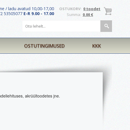
ne / ladu avatud 10,00-17,00
OSTUKORV:
0 toodet
372 53505077
E-R 9.00 - 17.00
Summa:
0.00 €
OSTUTINGIMUSED
KKK
eliehituses, akrüültoodetes jne.