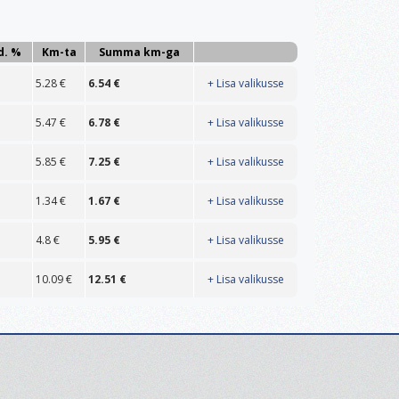
d. %
Km-ta
Summa km-ga
5.28
€
6.54
€
+ Lisa valikusse
5.47
€
6.78
€
+ Lisa valikusse
5.85
€
7.25
€
+ Lisa valikusse
1.34
€
1.67
€
+ Lisa valikusse
4.8
€
5.95
€
+ Lisa valikusse
10.09
€
12.51
€
+ Lisa valikusse