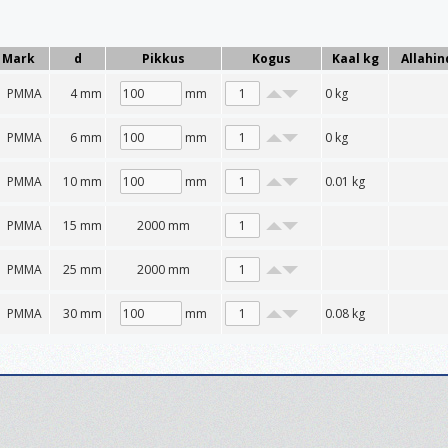
Mark
d
Pikkus
Kogus
Kaal kg
Allahin
PMMA
4 mm
mm
0
kg
PMMA
6 mm
mm
0
kg
PMMA
10 mm
mm
0.01
kg
PMMA
15 mm
2000 mm
PMMA
25 mm
2000 mm
PMMA
30 mm
mm
0.08
kg