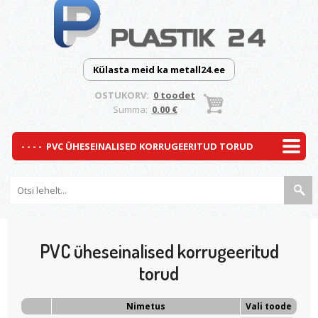
Külasta meid ka metall24.ee
OSTUKORV:
0 toodet
Summa:
0.00 €
PVC üheseinalised korrugeeritud
torud
Nimetus
Vali toode