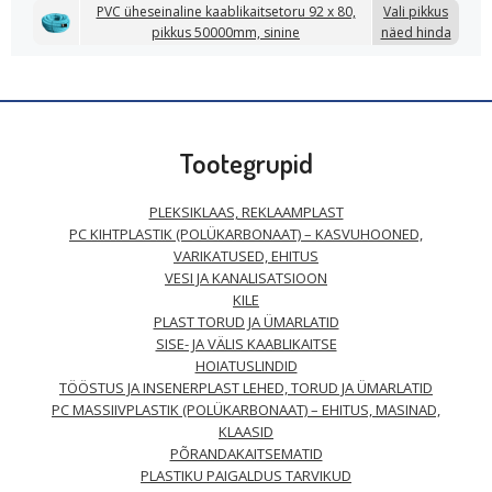
PVC üheseinaline kaablikaitsetoru 92 x 80,
Vali pikkus
pikkus 50000mm, sinine
näed hinda
Tootegrupid
PLEKSIKLAAS, REKLAAMPLAST
PC KIHTPLASTIK (POLÜKARBONAAT) – KASVUHOONED,
VARIKATUSED, EHITUS
VESI JA KANALISATSIOON
KILE
PLAST TORUD JA ÜMARLATID
SISE- JA VÄLIS KAABLIKAITSE
HOIATUSLINDID
TÖÖSTUS JA INSENERPLAST LEHED, TORUD JA ÜMARLATID
PC MASSIIVPLASTIK (POLÜKARBONAAT) – EHITUS, MASINAD,
KLAASID
PÕRANDAKAITSEMATID
PLASTIKU PAIGALDUS TARVIKUD