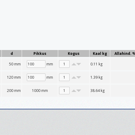
d
Pikkus
Kogus
Kaal kg
Allahind. 
50 mm
mm
0.11
kg
120 mm
mm
1.39
kg
200 mm
1000 mm
38.64
kg