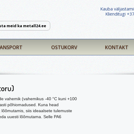
Kauba väljastami
Klienditugi +
sta meid ka metall24.ee
ANSPORT
OSTUKORV
KONTAKT
toru)
ide vahemik (vahemikus -40 °C kuni +100
plasti põhiomadused. Kuna head
lõõmutamis, siis ideaalsete tulemuste
seda uuesti lõõmutama. Selle PA6