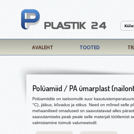
Küla
AVALEHT
TOOTED
TR
Polüamiid / PA ümarplast (nailon
Polüamiidile on iseloomulik suur kasutustemperatuur
°C), jäikus, kõvadus ja sitkus. Need on mõned selle 
mehaanilised omadused on saavutatavad alles pärast 
saavutamiseks peab peale selle materjali töötlemist 
valmistamine toimub valumeetodil.