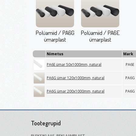
Polüamiid / PA6G
Polüamiid / PA6E
ümarplast
ümarplast
Nimetus
Mark
PA6E ümar 50x1000mm, natural
PA6E
PA6G ümar 120x1000mm, natural
PA6G
PA6G ümar 200x1000mm, natural
PA6G
Tootegrupid
PLEKSIKLAAS, REKLAAMPLAST