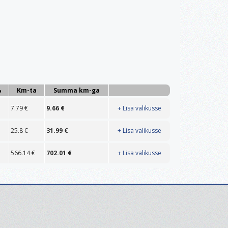
%
Km-ta
Summa km-ga
7.79
€
9.66
€
+ Lisa valikusse
25.8
€
31.99
€
+ Lisa valikusse
566.14
€
702.01
€
+ Lisa valikusse