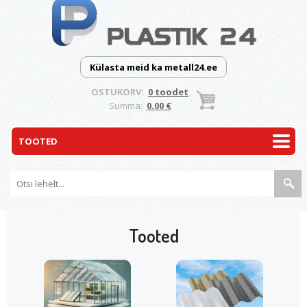
Külasta meid ka metall24.ee
OSTUKORV:
0 toodet
Summa:
0.00 €
Tooted