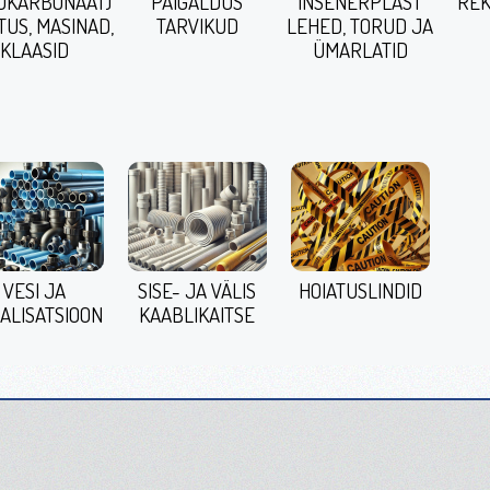
ÜKARBONAAT)
PAIGALDUS
INSENERPLAST
REK
TUS, MASINAD,
TARVIKUD
LEHED, TORUD JA
KLAASID
ÜMARLATID
VESI JA
SISE- JA VÄLIS
HOIATUSLINDID
ALISATSIOON
KAABLIKAITSE