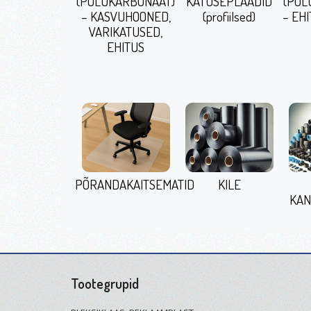
(POLÜKARBONAAT)
KATUSEPLAADID
(POL
– KASVUHOONED,
(profiilsed)
– EHI
VARIKATUSED,
EHITUS
PÕRANDAKAITSEMATID
KILE
KAN
Tootegrupid