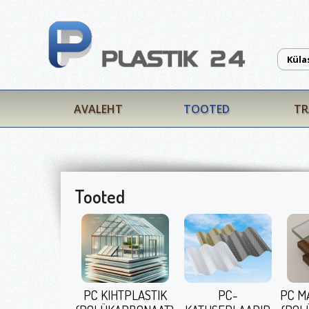
Küla
AVALEHT
TOOTED
TR
Tooted
PC KIHTPLASTIK
PC-
PC M