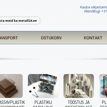
Kauba väljastami
Klienditugi +
sta meid ka metall24.ee
ANSPORT
OSTUKORV
KONTAKT
ASSIIVPLASTIK
PLASTIKU
TÖÖSTUS JA
PL