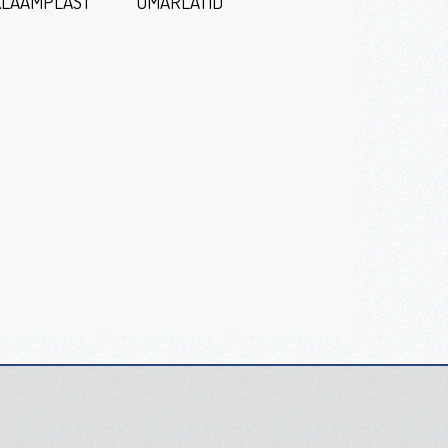
LAAMPLAST
ÜMARLATID