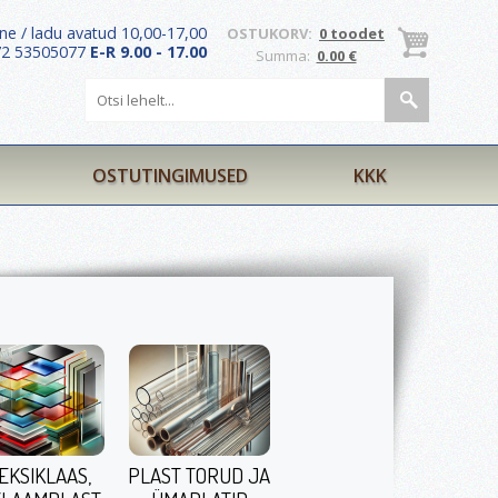
ne / ladu avatud 10,00-17,00
OSTUKORV:
0 toodet
372 53505077
E-R 9.00 - 17.00
Summa:
0.00 €
OSTUTINGIMUSED
KKK
EKSIKLAAS,
PLAST TORUD JA