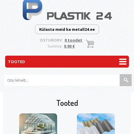
Külasta meid ka metall24.ee
OSTUKORV:
0 toodet
Summa:
0.00 €
Tooted