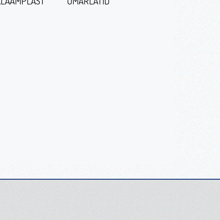
LAAMPLAST
ÜMARLATID