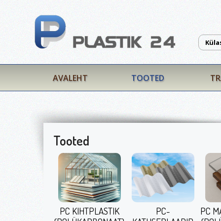
Küla
AVALEHT
TOOTED
TR
Tooted
PC KIHTPLASTIK
PC-
PC M