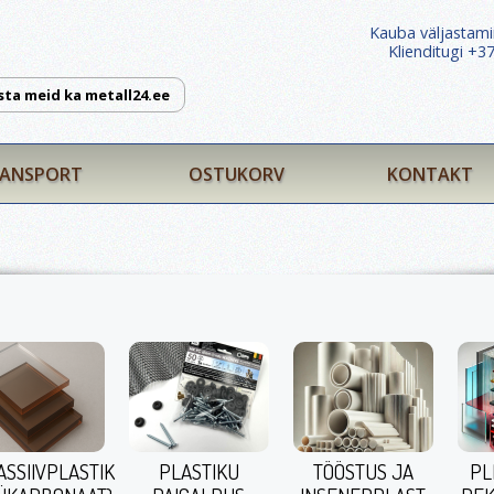
Kauba väljastami
Klienditugi +
sta meid ka metall24.ee
ANSPORT
OSTUKORV
KONTAKT
ASSIIVPLASTIK
PLASTIKU
TÖÖSTUS JA
PL