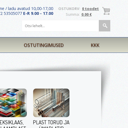
ne / ladu avatud 10,00-17,00
OSTUKORV:
0 toodet
372 53505077
E-R 9.00 - 17.00
Summa:
0.00 €
OSTUTINGIMUSED
KKK
EKSIKLAAS,
PLAST TORUD JA