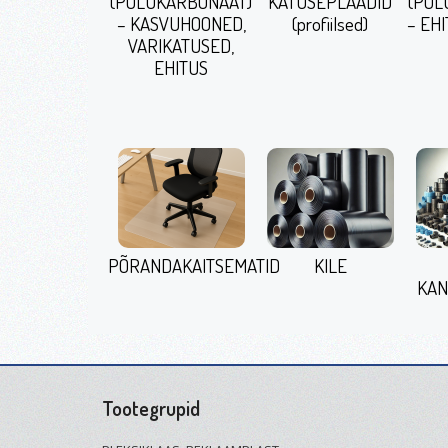
(POLÜKARBONAAT)
KATUSEPLAADID
(POL
– KASVUHOONED,
(profiilsed)
– EHI
VARIKATUSED,
EHITUS
PÕRANDAKAITSEMATID
KILE
KAN
Tootegrupid