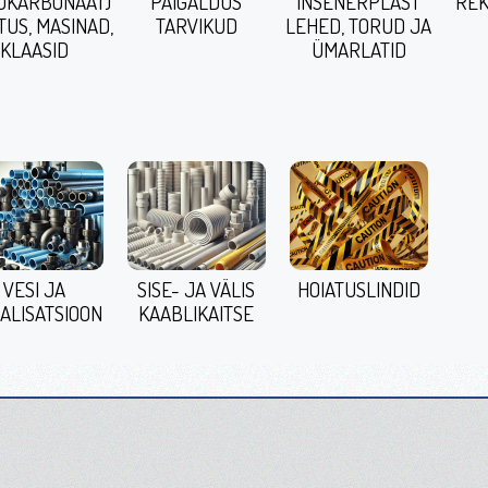
ÜKARBONAAT)
PAIGALDUS
INSENERPLAST
REK
TUS, MASINAD,
TARVIKUD
LEHED, TORUD JA
KLAASID
ÜMARLATID
VESI JA
SISE- JA VÄLIS
HOIATUSLINDID
ALISATSIOON
KAABLIKAITSE