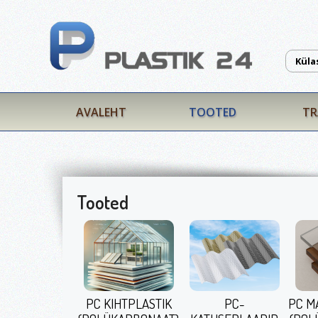
Küla
AVALEHT
TOOTED
TR
Tooted
PC KIHTPLASTIK
PC-
PC M