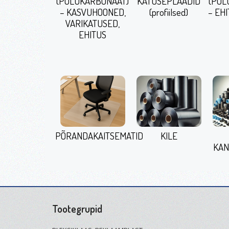
(POLÜKARBONAAT)
KATUSEPLAADID
(POL
– KASVUHOONED,
(profiilsed)
– EHI
VARIKATUSED,
EHITUS
PÕRANDAKAITSEMATID
KILE
KAN
Tootegrupid