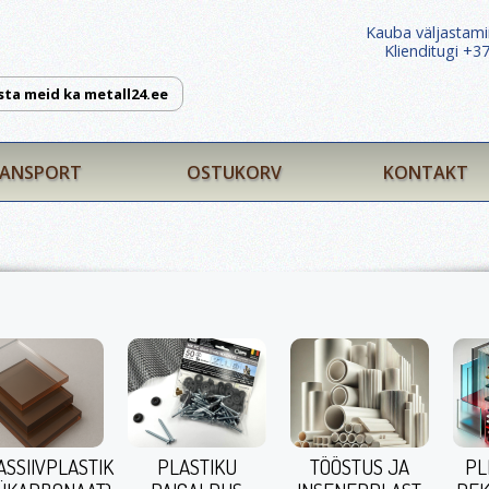
Kauba väljastami
Klienditugi +
sta meid ka metall24.ee
ANSPORT
OSTUKORV
KONTAKT
ASSIIVPLASTIK
PLASTIKU
TÖÖSTUS JA
PL