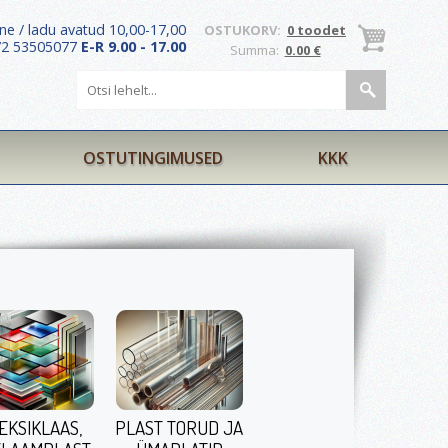
ne / ladu avatud 10,00-17,00
OSTUKORV:
0 toodet
372 53505077
E-R 9.00 - 17.00
Summa:
0.00 €
OSTUTINGIMUSED
KKK
EKSIKLAAS,
PLAST TORUD JA