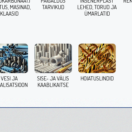
ÜKARBONAAT)
PAIGALDUS
INSENERPLAST
REK
TUS, MASINAD,
TARVIKUD
LEHED, TORUD JA
KLAASID
ÜMARLATID
VESI JA
SISE- JA VÄLIS
HOIATUSLINDID
ALISATSIOON
KAABLIKAITSE