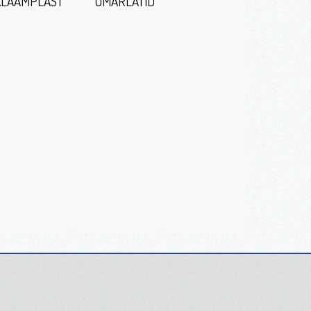
LAAMPLAST
ÜMARLATID