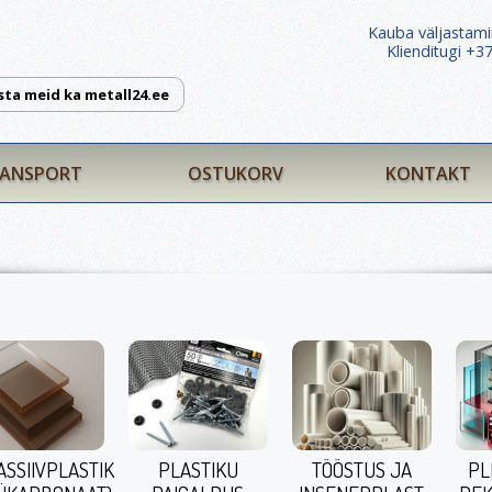
Kauba väljastami
Klienditugi +
sta meid ka metall24.ee
ANSPORT
OSTUKORV
KONTAKT
ASSIIVPLASTIK
PLASTIKU
TÖÖSTUS JA
PL