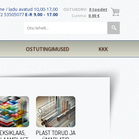
ne / ladu avatud 10,00-17,00
OSTUKORV:
0 toodet
372 53505077
E-R 9.00 - 17.00
Summa:
0.00 €
OSTUTINGIMUSED
KKK
EKSIKLAAS,
PLAST TORUD JA