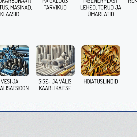
ÜKARBONAAT)
PAIGALDUS
INSENERPLAST
REK
TUS, MASINAD,
TARVIKUD
LEHED, TORUD JA
KLAASID
ÜMARLATID
VESI JA
SISE- JA VÄLIS
HOIATUSLINDID
ALISATSIOON
KAABLIKAITSE