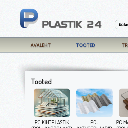
Küla
AVALEHT
TOOTED
TR
Tooted
PC KIHTPLASTIK
PC-
PC M