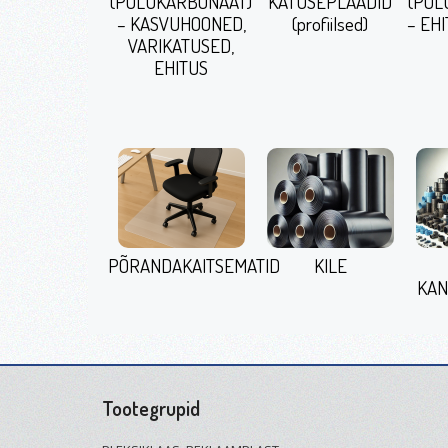
(POLÜKARBONAAT)
KATUSEPLAADID
(POL
– KASVUHOONED,
(profiilsed)
– EHI
VARIKATUSED,
EHITUS
PÕRANDAKAITSEMATID
KILE
KAN
Tootegrupid