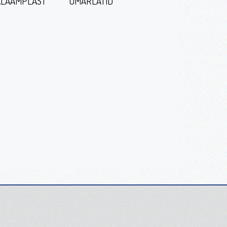
LAAMPLAST
ÜMARLATID