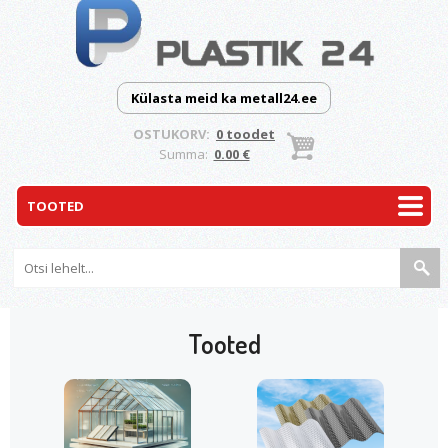
Külasta meid ka metall24.ee
OSTUKORV:
0 toodet
Summa:
0.00 €
Tooted