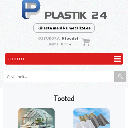
Külasta meid ka metall24.ee
OSTUKORV:
0 toodet
Summa:
0.00 €
Tooted