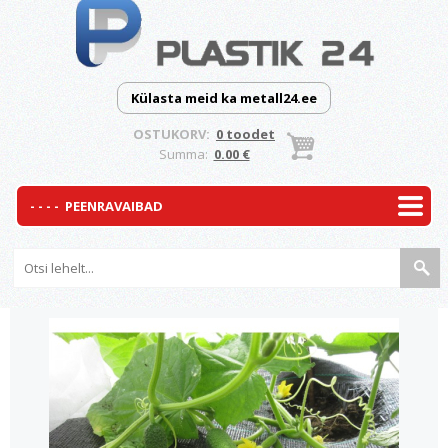
Külasta meid ka metall24.ee
OSTUKORV:
0 toodet
Summa:
0.00 €