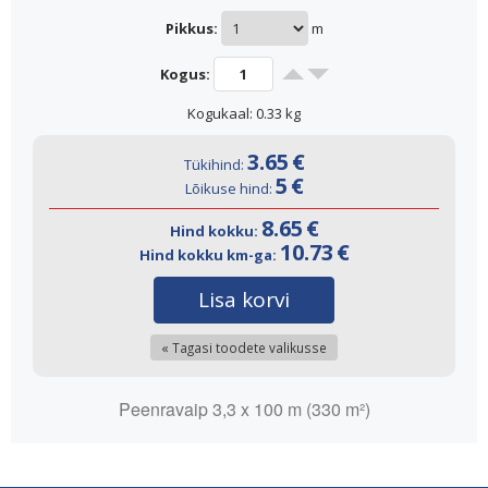
Pikkus:
m
Kogus:
Kogukaal:
0.33
kg
3.65
€
Tükihind:
5
€
Lõikuse hind:
8.65
€
Hind kokku:
10.73
€
Hind kokku km-ga:
Lisa korvi
« Tagasi toodete valikusse
Peenravaip 3,3 x 100 m (330 m²)