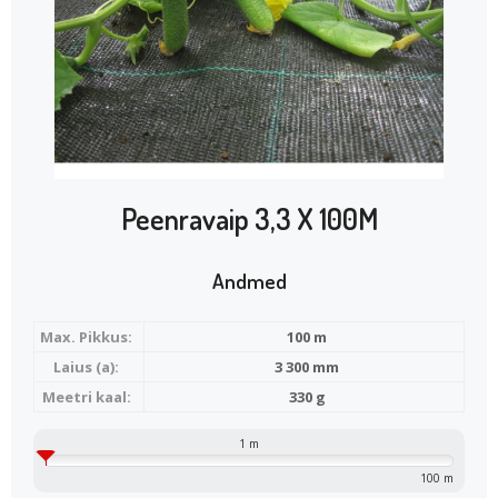
Peenravaip 3,3 X 100M
Andmed
Max. Pikkus:
100 m
Laius (a):
3 300 mm
Meetri kaal:
330 g
1 m
100 m