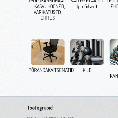
(POLÜKARBONAAT)
KATUSEPLAADID
(POL
– KASVUHOONED,
(profiilsed)
– EHI
VARIKATUSED,
EHITUS
PÕRANDAKAITSEMATID
KILE
KAN
Tootegrupid