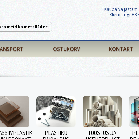
Kauba väljastami
Klienditugi +
sta meid ka metall24.ee
ANSPORT
OSTUKORV
KONTAKT
ASSIIVPLASTIK
PLASTIKU
TÖÖSTUS JA
PL