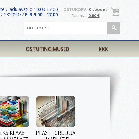
ne / ladu avatud 10,00-17,00
OSTUKORV:
0 toodet
372 53505077
E-R 9.00 - 17.00
Summa:
0.00 €
OSTUTINGIMUSED
KKK
EKSIKLAAS,
PLAST TORUD JA