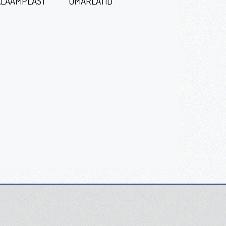
LAAMPLAST
ÜMARLATID