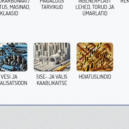
ÜKARBONAAT)
PAIGALDUS
INSENERPLAST
REK
TUS, MASINAD,
TARVIKUD
LEHED, TORUD JA
KLAASID
ÜMARLATID
VESI JA
SISE- JA VÄLIS
HOIATUSLINDID
ALISATSIOON
KAABLIKAITSE