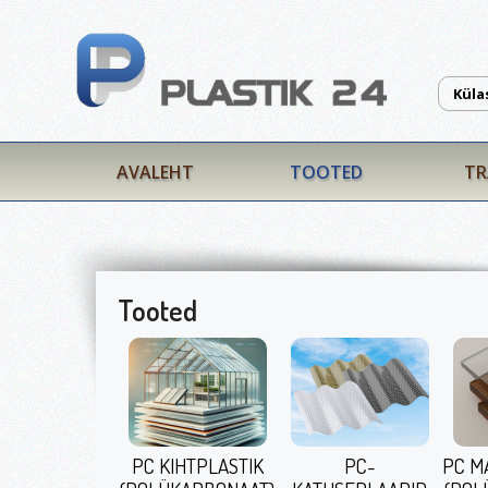
Küla
AVALEHT
TOOTED
TR
Tooted
PC KIHTPLASTIK
PC-
PC M