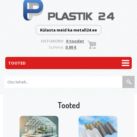
Külasta meid ka metall24.ee
OSTUKORV:
0 toodet
Summa:
0.00 €
Tooted