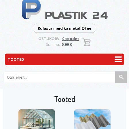
Külasta meid ka metall24.ee
OSTUKORV:
0 toodet
Summa:
0.00 €
Tooted