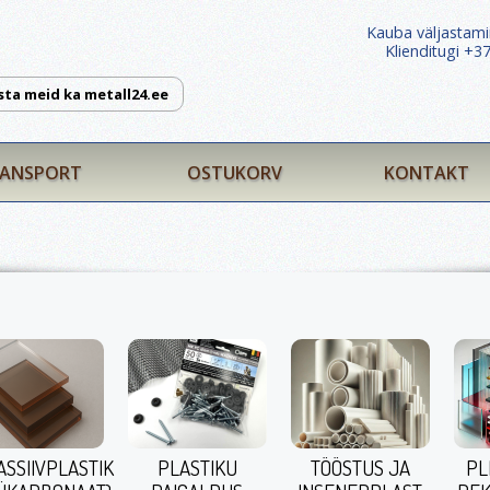
Kauba väljastami
Klienditugi +
sta meid ka metall24.ee
ANSPORT
OSTUKORV
KONTAKT
ASSIIVPLASTIK
PLASTIKU
TÖÖSTUS JA
PL