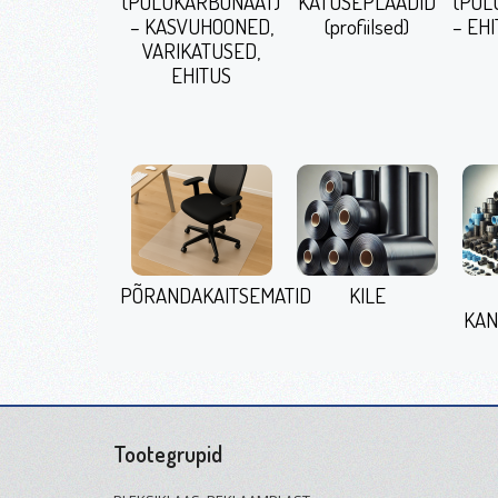
(POLÜKARBONAAT)
KATUSEPLAADID
(POL
– KASVUHOONED,
(profiilsed)
– EHI
VARIKATUSED,
EHITUS
PÕRANDAKAITSEMATID
KILE
KAN
Tootegrupid