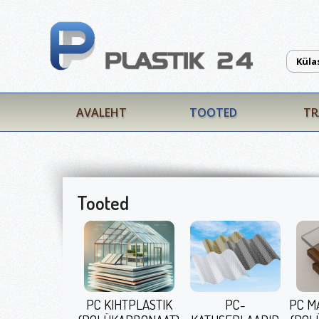
Küla
AVALEHT
TOOTED
TR
Tooted
PC KIHTPLASTIK
PC-
PC M