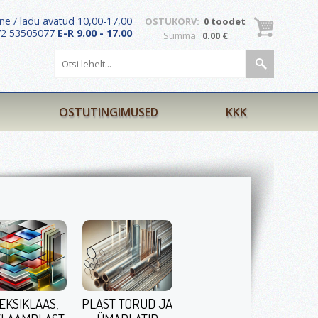
ne / ladu avatud 10,00-17,00
OSTUKORV:
0 toodet
372 53505077
E-R 9.00 - 17.00
Summa:
0.00 €
OSTUTINGIMUSED
KKK
EKSIKLAAS,
PLAST TORUD JA