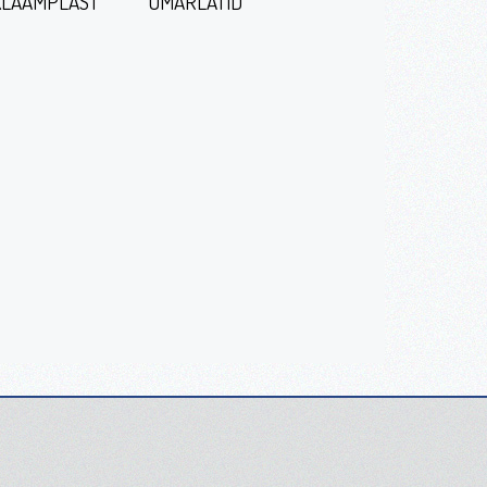
LAAMPLAST
ÜMARLATID