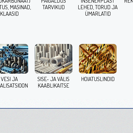
ÜKARBONAAT)
PAIGALDUS
INSENERPLAST
REK
TUS, MASINAD,
TARVIKUD
LEHED, TORUD JA
KLAASID
ÜMARLATID
VESI JA
SISE- JA VÄLIS
HOIATUSLINDID
ALISATSIOON
KAABLIKAITSE