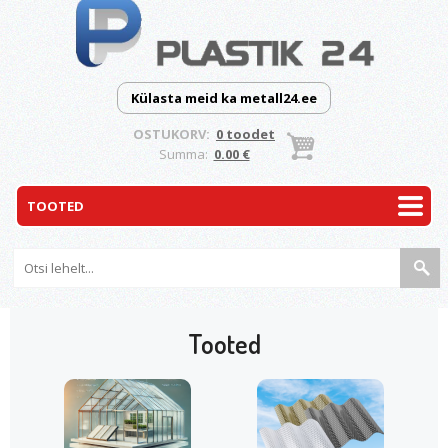
Külasta meid ka metall24.ee
OSTUKORV:
0 toodet
Summa:
0.00 €
Tooted